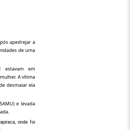
após apedrejar a
imidades de uma
 1 estavam em
ulher. A vítima
de desmaiar ela
(SAMU) e levada
dada.
apiraca, onde foi