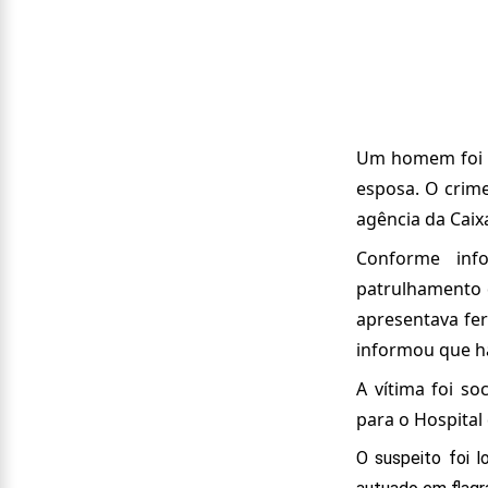
Um homem foi pr
esposa. O crim
agência da Caix
Conforme inf
patrulhamento 
apresentava fe
informou que h
A vítima foi s
para o Hospital
O suspeito foi l