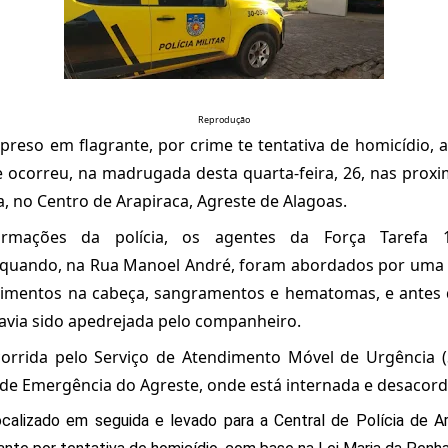
Reprodução
eso em flagrante, por crime te tentativa de homicídio, 
e ocorreu, na madrugada desta quarta-feira, 26, nas prox
a, no Centro de Arapiraca, Agreste de Alagoas.
ormações da polícia, os agentes da Força Tarefa
quando, na Rua Manoel André, foram abordados por uma m
rimentos na cabeça, sangramentos e hematomas, e antes 
avia sido apedrejada pelo companheiro.
ocorrida pelo Serviço de Atendimento Móvel de Urgência 
 de Emergência do Agreste, onde está internada e desacor
ocalizado em seguida e levado para a Central de Polícia de Ar