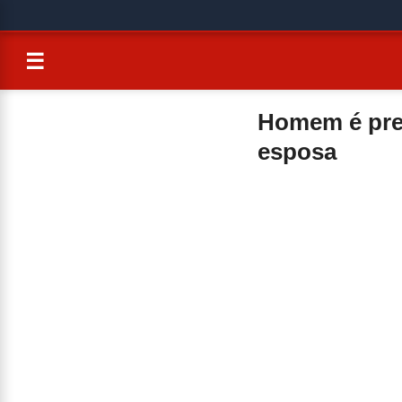
☰
Homem é pres
esposa