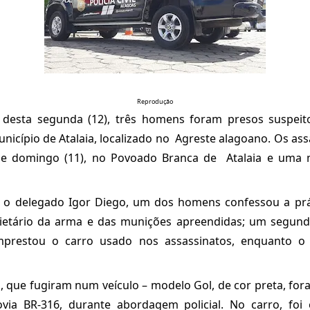
Reprodução
esta segunda (12), três homens foram presos suspeit
nicípio de Atalaia, localizado no Agreste alagoano. Os as
se domingo (11), no Povoado Branca de Atalaia e uma
o delegado Igor Diego, um dos homens confessou a prá
rietário da arma e das munições apreendidas; um segu
prestou o carro usado nos assassinatos, enquanto o 
 que fugiram num veículo – modelo Gol, de cor preta, fo
via BR-316, durante abordagem policial. No carro, fo