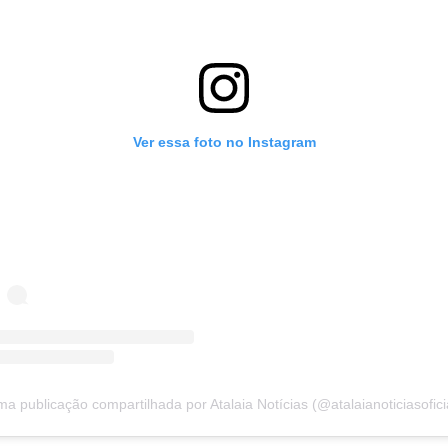
Ver essa foto no Instagram
a publicação compartilhada por Atalaia Notícias (@atalaianoticiasofici