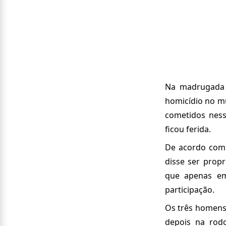
Na madrugada d
homicídio no mu
cometidos nes
ficou ferida.
De acordo com 
disse ser prop
que apenas em
participação.
Os três homens,
depois na rodo