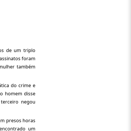
os de um triplo
sassinatos foram
 mulher também
tica do crime e
ndo homem disse
terceiro negou
ram presos horas
i encontrado um