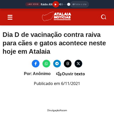
Rádio AN
Visite o site
AO VIVO
☰
Dia D de vacinação contra raiva
para cães e gatos acontece neste
hoje em Atalaia
Ouvir texto
Por: Anônimo
Publicado em 6/11/2021
Divulgação/Ascom