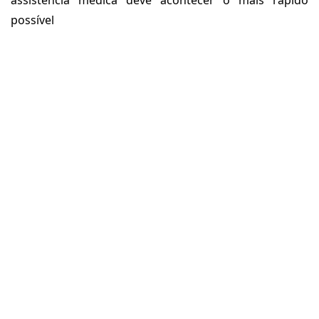
assistência médica deve acontecer o mais rápido
possível