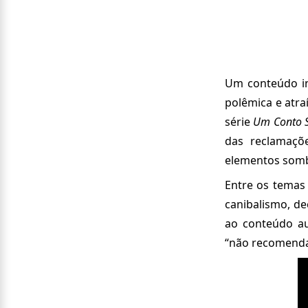
Um conteúdo in
polêmica e atra
série
Um Conto 
das reclamaçõ
elementos somb
Entre os temas
canibalismo, de
ao conteúdo aud
“não recomenda