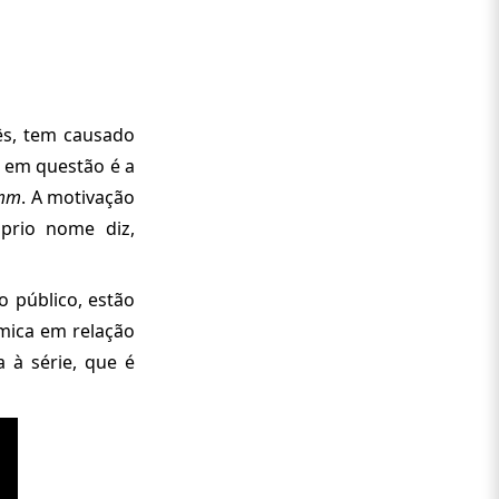
mês, tem causado
o em questão é a
imm
. A motivação
prio nome diz,
 público, estão
êmica em relação
a à série, que é