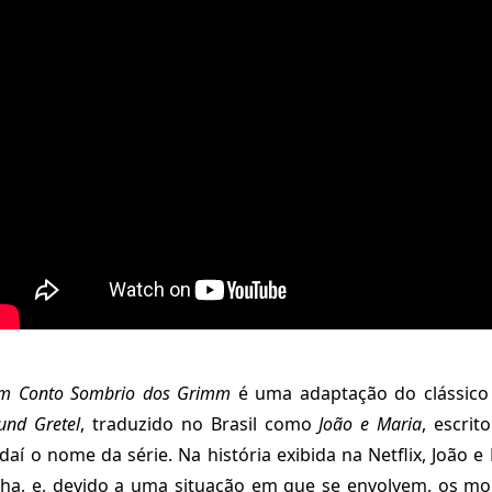
m Conto Sombrio dos Grimm
é uma adaptação do clássico
und Gretel
, traduzido no Brasil como
João e Maria
, escri
aí o nome da série. Na história exibida na Netflix, João e 
inha, e, devido a uma situação em que se envolvem, os m