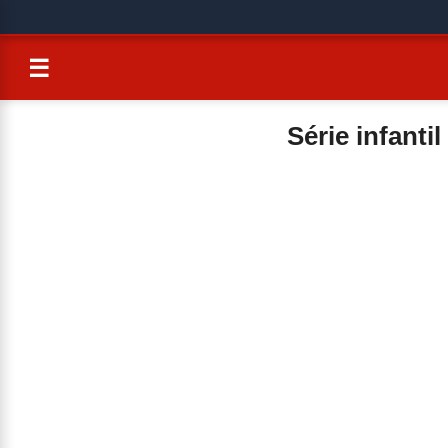
☰
Série infanti