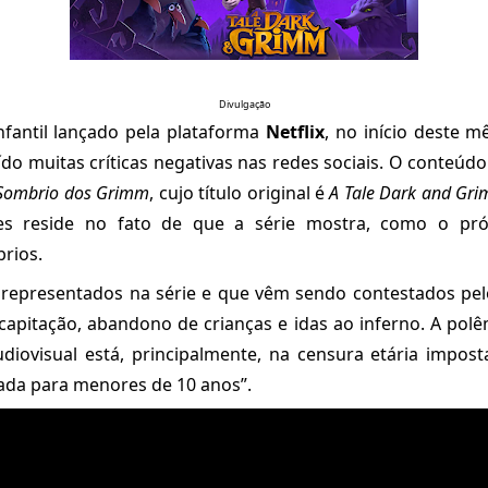
Divulgação
fantil lançado pela plataforma
Netflix
, no início deste 
ído muitas críticas negativas nas redes sociais. O conteúd
Sombrio dos Grimm
, cujo título original é
A Tale Dark and Gr
es reside no fato de que a série mostra, como o pró
rios.
 representados na série e que vêm sendo contestados pelo
capitação, abandono de crianças e idas ao inferno. A pol
iovisual está, principalmente, na censura etária impost
da para menores de 10 anos”.