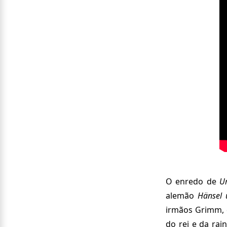
O enredo de
U
alemão
Hänsel 
irmãos Grimm, d
do rei e da ra