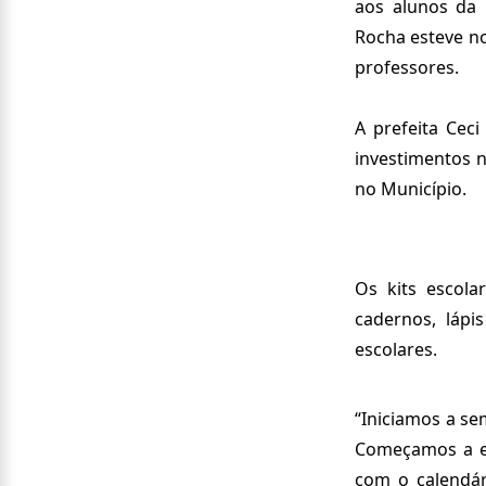
aos alunos da E
Rocha esteve no
professores.
A prefeita Cec
investimentos 
no Município.
Os kits escol
cadernos, lápis
escolares.
“Iniciamos a se
Começamos a en
com o calendár