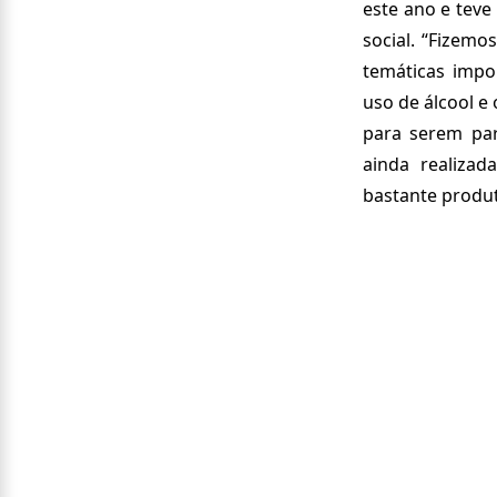
este ano e teve
social. “Fizem
temáticas impor
uso de álcool e
para serem parc
ainda realiza
bastante produt