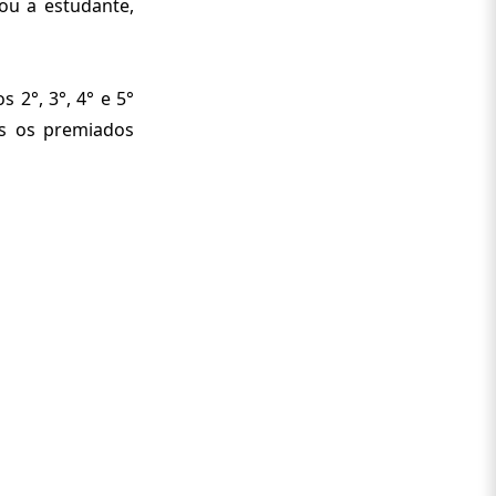
ou a estudante,
s 2°, 3°, 4° e 5°
os os premiados