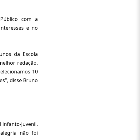
o Público com a
interesses e no
lunos da Escola
melhor redação.
Selecionamos 10
es”, disse Bruno
infanto-juvenil.
legria não foi