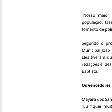
“Nosso maior o
população, faz
fomento de polí
Segundo o prom
Municipal João
Eles tiveram q
redações e, des
Baptista.
Os vencedores
Mayara dos Sant
“Eu fiquei mu