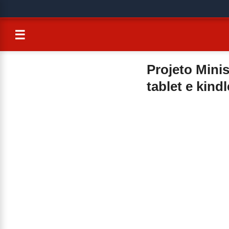
☰
Projeto Mini
tablet e kind