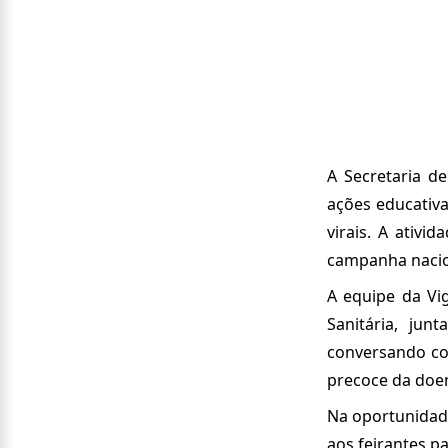
A Secretaria de
ações educativa
virais. A ativ
campanha nacio
A equipe da Vig
Sanitária, ju
conversando com
precoce da doe
Na oportunidade
aos feirantes p