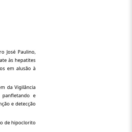
ro José Paulino,
ate às hepatites
dos em alusão à
ém da Vigilância
 panfletando e
enção e detecção
o de hipoclorito