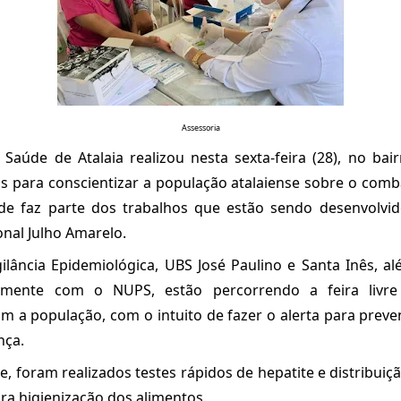
Assessoria
 Saúde de Atalaia realizou nesta sexta-feira (28), no bair
s para conscientizar a população atalaiense sobre o comb
idade faz parte dos trabalhos que estão sendo desenvolvi
nal Julho Amarelo.
ilância Epidemiológica, UBS José Paulino e Santa Inês, al
ntamente com o NUPS, estão percorrendo a feira livre
 a população, com o intuito de fazer o alerta para prev
nça.
, foram realizados testes rápidos de hepatite e distribuiçã
ara higienização dos alimentos.