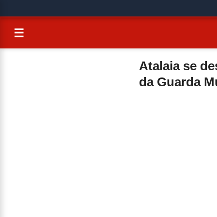
☰
Atalaia se d
da Guarda Mu