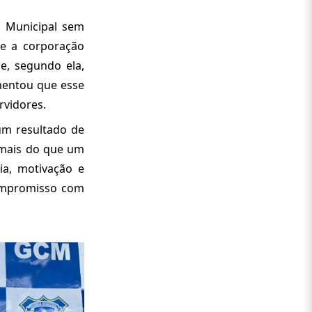
a Municipal sem
ue a corporação
e, segundo ela,
mentou que esse
rvidores.
 um resultado de
é mais do que um
cia, motivação e
compromisso com