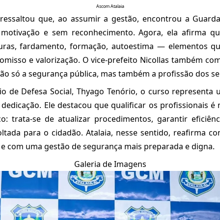
Ascom Atalaia
i ressaltou que, ao assumir a gestão, encontrou a Guard
 motivação e sem reconhecimento. Agora, ela afirma q
uras, fardamento, formação, autoestima — elementos qu
omisso e valorização. O vice-prefeito Nicollas também co
 não só a segurança pública, mas também a profissão dos se
io de Defesa Social, Thyago Tenório, o curso representa
dedicação. Ele destacou que qualificar os profissionais 
o: trata-se de atualizar procedimentos, garantir eficiên
ltada para o cidadão. Atalaia, nesse sentido, reafirma 
s e com uma gestão de segurança mais preparada e digna.
Galeria de Imagens