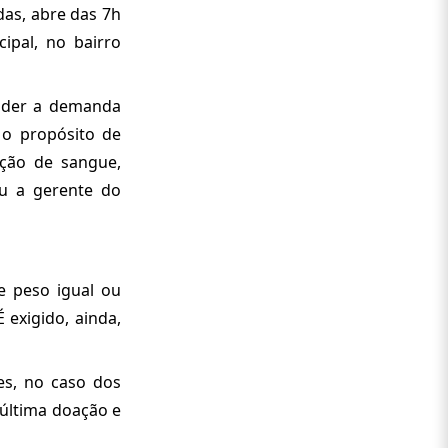
das, abre das 7h
ipal, no bairro
ender a demanda
 o propósito de
ação de sangue,
ou a gerente do
e peso igual ou
 exigido, ainda,
es, no caso dos
 última doação e