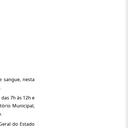
e sangue, nesta
.
 das 7h às 12h e
tório Municipal,
.
Geral do Estado