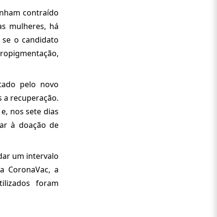
enham contraído
das mulheres, há
 se o candidato
icropigmentação,
tado pelo novo
s a recuperação.
e, nos sete dias
tar à doação de
dar um intervalo
a CoronaVac, a
ilizados foram