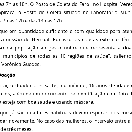
as 7h às 18h. O Posto de Coleta do Farol, no Hospital Vere
piraca, o Posto de Coleta situado no Laboratório Munic
s 7h às 12h e das 13h às 17h.
gue em quantidade suficiente e com qualidade para at
é a missão do Hemoal. Por isso, as coletas externas têm
esso da população ao gesto nobre que representa a do
 municípios de todas as 10 regiões de saúde", salient
 Verônica Guedes.
 Doação
atar, o doador precisa ter, no mínimo, 16 anos de idade 
uilos, além de um documento de identificação com foto. É
o esteja com boa saúde e usando máscara.
 que já são doadores habituais devem esperar dois mes
ar novamente. No caso das mulheres, o intervalo entre a
 de três meses.