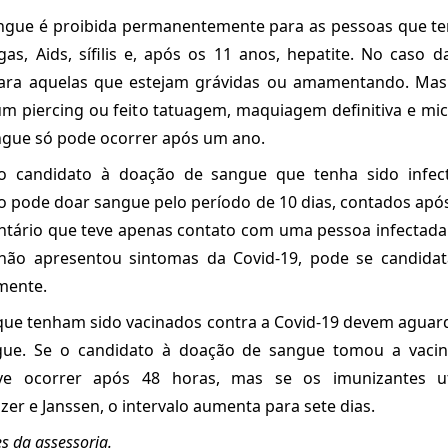
ngue é proibida permanentemente para as pessoas que t
s, Aids, sífilis e, após os 11 anos, hepatite. No caso 
ra aquelas que estejam grávidas ou amamentando. Mas
um piercing ou feito tatuagem, maquiagem definitiva e m
ngue só pode ocorrer após um ano.
o candidato à doação de sangue que tenha sido infec
o pode doar sangue pelo período de 10 dias, contados apó
tário que teve apenas contato com uma pessoa infectada 
não apresentou sintomas da Covid-19, pode se candida
mente.
que tenham sido vacinados contra a Covid-19 devem aguar
gue. Se o candidato à doação de sangue tomou a vacin
e ocorrer após 48 horas, mas se os imunizantes ut
zer e Janssen, o intervalo aumenta para sete dias.
 da assessoria.