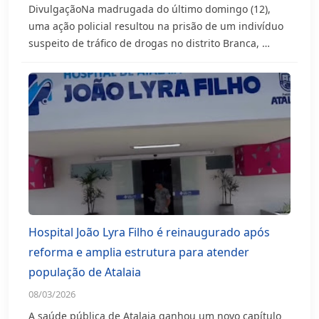
DivulgaçãoNa madrugada do último domingo (12),
uma ação policial resultou na prisão de um indivíduo
suspeito de tráfico de drogas no distrito Branca, …
Hospital João Lyra Filho é reinaugurado após
reforma e amplia estrutura para atender
população de Atalaia
08/03/2026
A saúde pública de Atalaia ganhou um novo capítulo