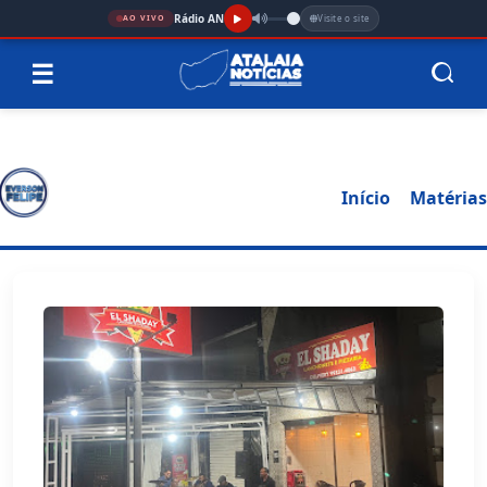
Rádio AN
Visite o site
AO VIVO
☰
Início
Matérias