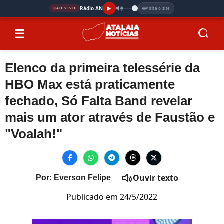
Rádio AN
Visite o site
AO VIVO
☰
Elenco da primeira telessérie da
HBO Max está praticamente
fechado, Só Falta Band revelar
mais um ator através de Faustão e
"Voalah!"
Ouvir texto
Por: Everson Felipe
Publicado em 24/5/2022